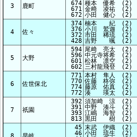
674
種本 優希 (2)
3
鹿町
671
金﨑 凌祐 (2)
672
小田 健心 (2)
374
楠本 紀 (2)
376
小川 鷲迦 (2)
4
佐々
372
市田 稀琉 (2)
428
吉野 颯 (2)
594
尾﨑 亮太 (2)
596
中元寺将希 (2)
5
大野
601
松林 凛空 (2)
602
三村龍飛登 (2)
771
本村 隼人 (2)
770
佐藤 柊弥 (2)
6
佐世保北
774
藤原 佑真 (2)
772
湊 瑛太 (2)
392
須加﨑 涼 (2)
391
中野 湊斗 (2)
7
祇園
393
江嶋 海智 (2)
813
黒田 樹 (2)
45
末武 伊織 (2)
46
小田 琉生 (2)
8
早岐