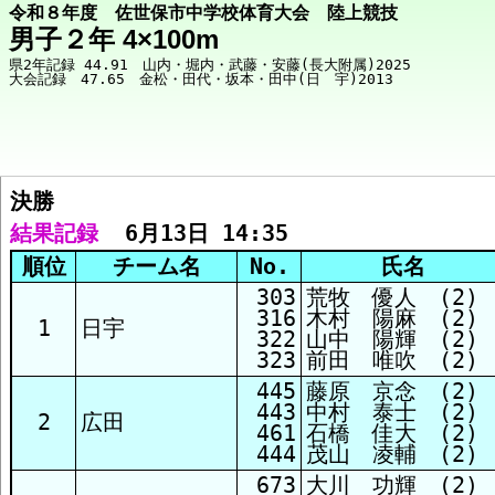
令和８年度 佐世保市中学校体育大会 陸上競技
男子２年 4×100m
県2年記録 44.91　山内・堀内・武藤・安藤(長大附属)2025

決勝  
競技メニューへ
結果記録
  6月13日 14:35
順位
チーム名
No.
氏名
決勝 結果
303
荒牧 優人 (2)
316
木村 陽麻 (2)
1
日宇
322
山中 陽輝 (2)
323
前田 唯吹 (2)
445
藤原 京念 (2)
443
中村 泰士 (2)
2
広田
461
石橋 佳大 (2)
444
茂山 凌輔 (2)
673
大川 功輝 (2)