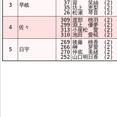
37
迎 笑紬 (2)
3
早岐
35
坊上 恵梨 (2)
26
松瀬 琴音 (2)
309
渡部 桃羽 (2)
299
淵上 優夢 (2)
4
佐々
313
小屋松 愛 (2)
310
池田 愛椛 (2)
269
後藤 桃香 (2)
266
榊 芽愛 (2)
5
日宇
270
仲底 美緒 (2)
252
山口明日香 (2)