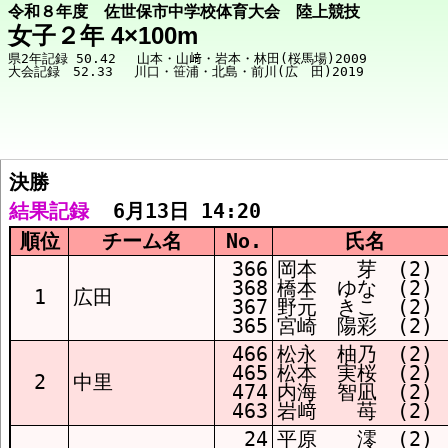
令和８年度 佐世保市中学校体育大会 陸上競技
女子２年 4×100m
県2年記録 50.42　 山本・山﨑・岩本・林田(桜馬場)2009

決勝  
競技メニューへ
結果記録
  6月13日 14:20
順位
チーム名
No.
氏名
決勝 結果
366
岡本 芽 (2)
368
橋本 ゆな (2)
1
広田
367
野元 きこ (2)
365
宮崎 陽彩 (2)
466
松永 柚乃 (2)
465
松本 実桜 (2)
2
中里
474
内海 智凪 (2)
463
岩﨑 苺 (2)
24
平原 澪 (2)