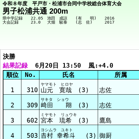
令和８年度 平戸市・松浦市合同中学校総合体育大会
男子松浦共通 200m
県中学記録　　22.05　池田　成諒　　(有　　明)　　2016

決勝  
競技メニューへ
結果記録
  6月20日 13:50  風:+4.0
順位
No.
氏名
所属
決勝 結果
ヤマモト ヒロヤ
1
310
山元 寛哉 (3)
志佐
サキタ ショウ
2
309
﨑田 翔 (3)
志佐
ミヤモト リュウキ
3
602
宮本 琉希 (3)
鷹島
ヨシムラ ユキト
4
503
𠮷村 幸希斗 (3)
御厨