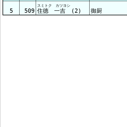
スミトク カツヨシ
5
509
住德 一吉 (2)
御厨