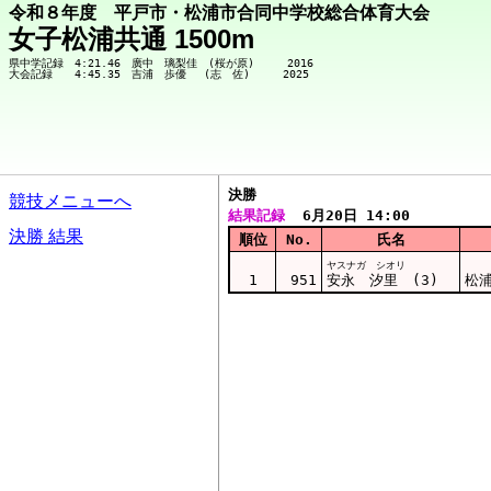
令和８年度 平戸市・松浦市合同中学校総合体育大会
女子松浦共通 1500m
県中学記録　4:21.46　廣中　璃梨佳　(桜が原)　　　2016

決勝  
競技メニューへ
結果記録
  6月20日 14:00
決勝 結果
順位
No.
氏名
ヤスナガ シオリ
1
951
安永 汐里 (3)
松