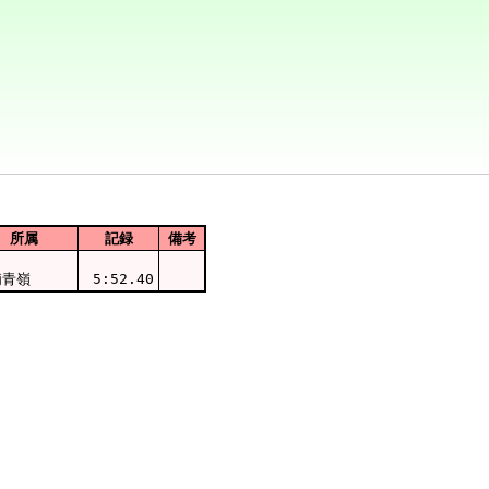
所属
記録
備考
浦青嶺
5:52.40