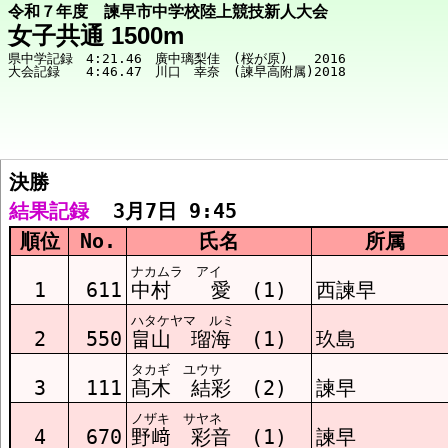
令和７年度 諫早市中学校陸上競技新人大会
女子共通 1500m
県中学記録　4:21.46　廣中璃梨佳　(桜が原)　　2016

決勝  
競技メニューへ
結果記録
  3月7日 9:45
順位
No.
氏名
所属
決勝 結果
ナカムラ アイ
1
611
中村 愛 (1)
西諫早
ハタケヤマ ルミ
2
550
畠山 瑠海 (1)
玖島
タカギ ユウサ
3
111
髙木 結彩 (2)
諫早
ノザキ サヤネ
4
670
野﨑 彩音 (1)
諫早