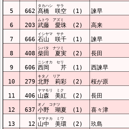
タカハシ サラ
5
662
髙橋 咲空 (1)
諫早
ムトウ アズミ
6
203
武藤 愛珠 (2)
高来
イシヤマ サチ
7
666
石山 咲千 (1)
諫早
シバタ ナツミ
8
408
柴田 夏実 (2)
長田
ニシオカ セリ
9
606
西岡 芹 (1)
西諫早
キタノ リア
10
279
北野 莉彩 (2)
桜が原
ヤマモリ ミク
11
406
山森 美紅 (2)
長田
オノ コナツ
12
637
小野 瑚夏 (1)
喜々津
ヤマナカ ミワ
13
12
山中 美環 (2)
玖島