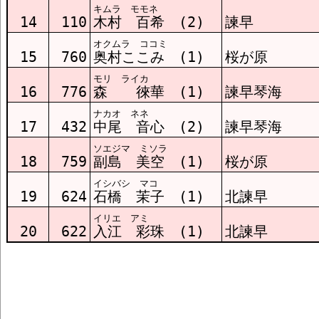
キムラ モモネ
14
110
木村 百希 (2)
諫早
オクムラ ココミ
15
760
奥村ここみ (1)
桜が原
モリ ライカ
16
776
森 徠華 (1)
諫早琴海
ナカオ ネネ
17
432
中尾 音心 (2)
諫早琴海
ソエジマ ミソラ
18
759
副島 美空 (1)
桜が原
イシバシ マコ
19
624
石橋 茉子 (1)
北諫早
イリエ アミ
20
622
入江 彩珠 (1)
北諫早