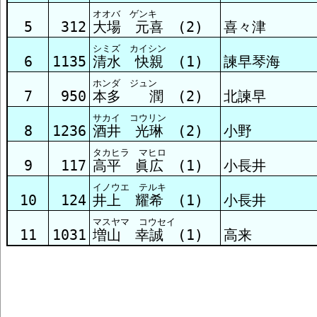
オオバ ゲンキ
5
312
大場 元喜 (2)
喜々津
シミズ カイシン
6
1135
清水 快親 (1)
諫早琴海
ホンダ ジュン
7
950
本多 潤 (2)
北諫早
サカイ コウリン
8
1236
酒井 光琳 (2)
小野
タカヒラ マヒロ
9
117
高平 眞広 (1)
小長井
イノウエ テルキ
10
124
井上 耀希 (1)
小長井
マスヤマ コウセイ
11
1031
増山 幸誠 (1)
高来