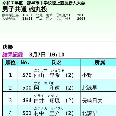
令和７年度 諫早市中学校陸上競技新人大会
男子共通 砲丸投
県中学記録　16m31　北尾　友靖　(大瀬戸)　　2010

決勝  
競技メニューへ
結果記録
  3月7日 10:10
順位
No.
氏名
所属
決勝 結果
ニシヤマ ショウキ
1
576
西山 昇希 (2)
小野
オカ カズキ
2
500
岡 和輝 (2)
北諫早
シライ カケル
3
464
白井 翔琉 (2)
長崎日大
ムラナカ ケイスケ
4
501
村中 圭介 (2)
北諫早