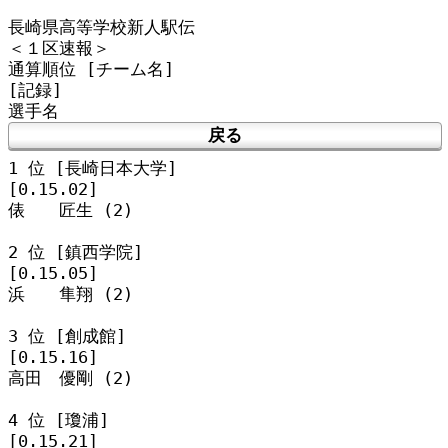
長崎県高等学校新人駅伝

＜１区速報＞

通算順位 [チーム名]

[記録]

戻る
1 位 [長崎日本大学]

[0.15.02]

俵　　匠生 (2)

2 位 [鎮西学院]

[0.15.05]

浜　　隼翔 (2)

3 位 [創成館]

[0.15.16]

高田　優剛 (2)

4 位 [瓊浦]

[0.15.21]
