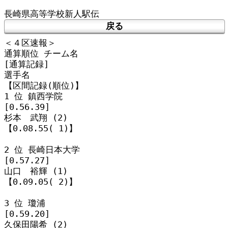
戻る
＜４区速報＞

通算順位 チーム名

[通算記録]

選手名

【区間記録(順位)】

1 位 鎮西学院

[0.56.39]

杉本　武翔 (2)

【0.08.55( 1)】

2 位 長崎日本大学

[0.57.27]

山口　裕輝 (1)

【0.09.05( 2)】

3 位 瓊浦

[0.59.20]

久保田陽希 (2)
