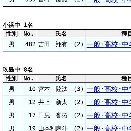
シンフォニア
小浜中 1名
三重陸協
性別
No.
氏名
種
一般･高校･中学
男
482
吉田 翔有 (2)
広島市陸協
マツダ
玖島中 8名
性別
No.
氏名
種
一般･高校･中学
男
LTC
10
宮本 陸汰 (3)
一般･高校･中学
男
12
井上 新太 (2)
九州国際大
一般･高校･中学
男
17
田尻 誉拓 (2)
一般･高校･中学
男
19
山本利麻斗 (2)