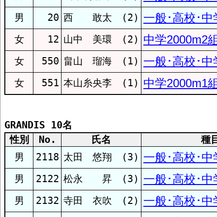
九州大
一般･高校･中学
男
20
西 敢太 (2)
クラフティア
中学2000m2
女
12
山中 美環 (2)
一般･高校･中学
女
550
畠山 瑠海 (1)
産業医科大
中学2000m1
女
551
本山糸央李 (1)
西鉄
GRANDIS 10名
福岡陸協
性別
No.
氏名
種
一般･高校･中学
男
2118
太田 悠翔 (3)
大牟田
一般･高校･中学
男
2122
松永 昇 (3)
一般･高校･中学
男
2132
寺田 衣吹 (2)
九州国際大付