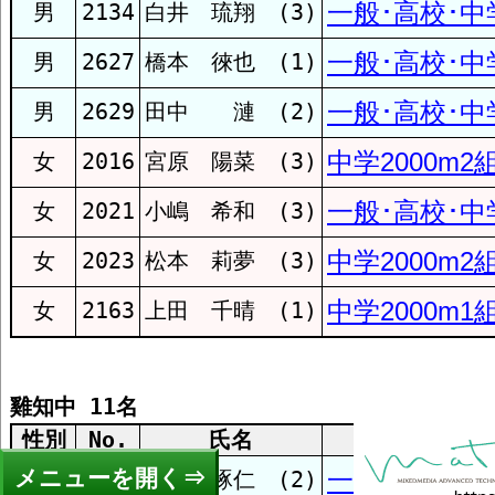
一般･高校･中学
男
2134
白井 琉翔 (3)
aile RC
一般･高校･中学
男
2627
橋本 徠也 (1)
一般･高校･中学
男
2629
田中 漣 (2)
LTC
中学2000m2
女
2016
宮原 陽菜 (3)
香椎第２中
一般･高校･中学
女
2021
小嶋 希和 (3)
中学2000m2
女
2023
松本 莉夢 (3)
KRC
中学2000m1
女
2163
上田 千晴 (1)
コスモスAC
雞知中 11名
性別
No.
氏名
種
三国中
メニュー
一般･高校･中学
男
741
日髙 琢仁 (2)