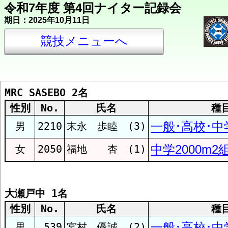
令和7年度 第4回ナイター記録会
期日：2025年10月11日
競技メニューへ
MRC SASEBO 2名
所属団体別索引
性別
No.
氏名
種
一般･高校･中学
男
2210
末永 歩睦 (3)
埼玉陸協
中学2000m2
女
2050
福地 杏 (1)
スターツ
大瀬戸中 1名
I.A.R.C
性別
No.
氏名
種
一般･高校･中学
男
539
宮村 優誠 (2)