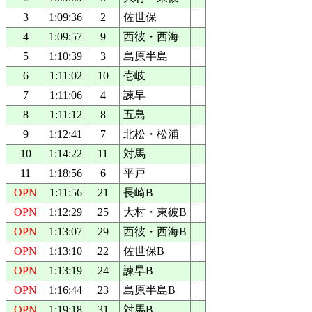
3
1:09:36
2
佐世保
4
1:09:57
9
西彼・西海
5
1:10:39
3
島原半島
6
1:11:02
10
壱岐
7
1:11:06
4
諫早
8
1:11:12
8
五島
9
1:12:41
7
北松・松浦
10
1:14:22
11
対馬
11
1:18:56
6
平戸
OPN
1:11:56
21
長崎B
OPN
1:12:29
25
大村・東彼B
OPN
1:13:07
29
西彼・西海B
OPN
1:13:10
22
佐世保B
OPN
1:13:19
24
諫早B
OPN
1:16:44
23
島原半島B
OPN
1:19:18
31
対馬B