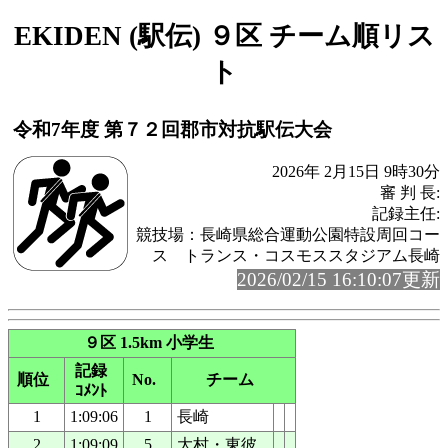
EKIDEN (駅伝) ９区 チーム順リス
ト
令和7年度 第７２回郡市対抗駅伝大会
2026年 2月15日 9時30分
審 判 長:
記録主任:
競技場：長崎県総合運動公園特設周回コー
ス トランス・コスモススタジアム長崎
2026/02/15 16:10:07更新
９区 1.5km 小学生
記録
順位
No.
チーム
ｺﾒﾝﾄ
1
1:09:06
1
長崎
2
1:09:09
5
大村・東彼