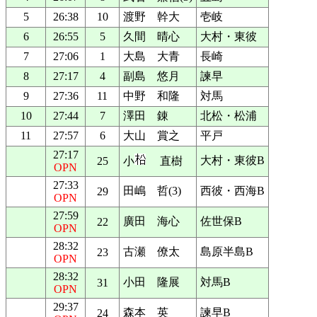
5
26:38
10
渡野 幹大
壱岐
6
26:55
5
久間 晴心
大村・東彼
7
27:06
1
大島 大青
長崎
8
27:17
4
副島 悠月
諫早
9
27:36
11
中野 和隆
対馬
10
27:44
7
澤田 錬
北松・松浦
11
27:57
6
大山 賞之
平戸
27:17
大村・東彼B
25
小
直樹
OPN
27:33
田嶋 哲(3)
西彼・西海B
29
OPN
27:59
廣田 海心
佐世保B
22
OPN
28:32
古瀬 僚太
島原半島B
23
OPN
28:32
小田 隆展
対馬B
31
OPN
29:37
森本 英
諫早B
24