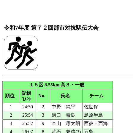
令和7年度 第７２回郡市対抗駅伝大会
１５区 8.55km 高３・一般
記録
順位
No.
氏名
チーム
ｺﾒﾝﾄ
1
24:50
2
中野 純平
佐世保
2
25:54
3
溝口 泰良
島原半島
3
25:57
9
本山 凛太朗
西彼・西海
4
26:07
8
武石 兼信(3)
五島