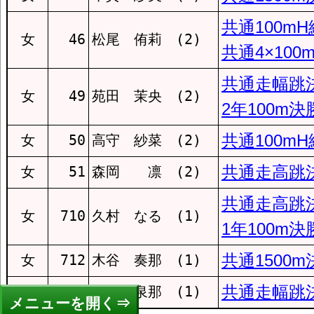
共通100m
丸尾
女
46
松尾 侑莉 (2)
共通4×100
共通走幅跳
淵
女
49
苑田 茉央 (2)
2年100m決
緑が丘
共通100m
女
50
高守 紗菜 (2)
共通走高跳
女
51
森岡 凛 (2)
岩屋
共通走高跳
女
710
久村 なる (1)
1年100m決
西浦上
共通1500m
女
712
木谷 奏那 (1)
山里
共通走幅跳
女
714
西村 泉那 (1)
メニュー