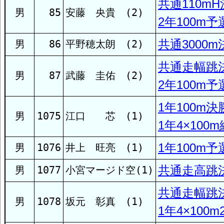
共通110m
大瀬戸
男
85
安藤 央貴 (2)
2年100m予
共通3000m
男
86
平野穂太朗 (2)
長与第二
共通走幅跳
男
87
武藤 圭佑 (2)
青雲
2年100m予
1年100m決
男
1075
江口 芯 (1)
STR
1年4×100
1年100m予
男
1076
井上 旺亮 (1)
NAGAYO SC
共通走高跳
男
1077
小宮マージド空(1)
東長崎
共通走幅跳
男
1078
坂元 彰真 (1)
1年4×100m