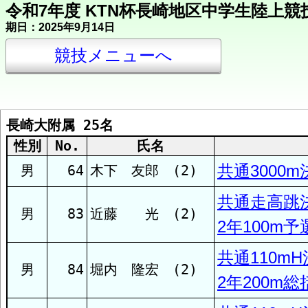
令和7年度 KTN杯長崎地区中学生陸上競
期日：2025年9月14日
競技メニューへ
長崎大附属 25名
所属団体別索引
性別
No.
氏名
共通3000m
男
64
木下 友郎 (2)
西彼
共通走高跳
男
83
近藤 光 (2)
西海
2年100m予
共通110m
男
84
堀内 隆宏 (2)
大崎
2年200m総