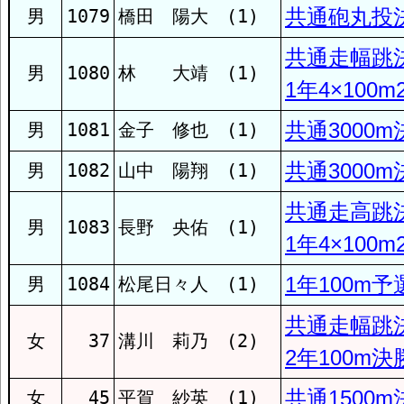
桜馬場
共通砲丸投
男
1079
橋田 陽大 (1)
共通走幅跳
長崎
男
1080
林 大靖 (1)
1年4×100m
小島
共通3000m
男
1081
金子 修也 (1)
共通3000m
男
1082
山中 陽翔 (1)
梅香崎
共通走高跳
男
1083
長野 央佑 (1)
1年4×100m
戸町
1年100m予
男
1084
松尾日々人 (1)
土井首
共通走幅跳
女
37
溝川 莉乃 (2)
2年100m決
福田
共通1500m
女
45
平賀 紗英 (1)