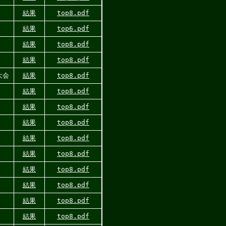
結果
top8.pdf
結果
top6.pdf
結果
top8.pdf
結果
top8.pdf
大会
結果
top8.pdf
結果
top8.pdf
結果
top8.pdf
結果
top8.pdf
結果
top8.pdf
結果
top8.pdf
結果
top8.pdf
結果
top8.pdf
結果
top8.pdf
結果
top8.pdf