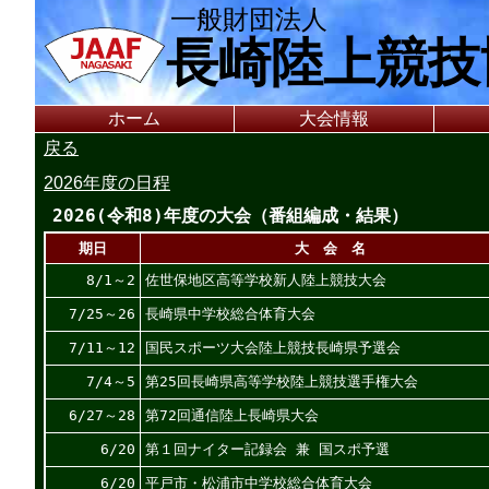
一般財団法人
長崎陸上競技
ホーム
大会情報
戻る
2026年度の日程
2026(令和8)年度の大会（番組編成・結果）
期日
大 会 名
8/1～2
佐世保地区高等学校新人陸上競技大会
7/25～26
長崎県中学校総合体育大会
7/11～12
国民スポーツ大会陸上競技長崎県予選会
7/4～5
第25回長崎県高等学校陸上競技選手権大会
6/27～28
第72回通信陸上長崎県大会
6/20
第１回ナイター記録会 兼 国スポ予選
6/20
平戸市・松浦市中学校総合体育大会