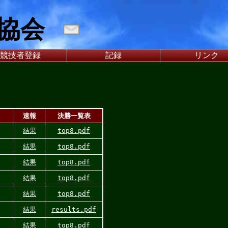
協会
競技者登録
記録
リンク
速報
決勝一覧表
結果
top8.pdf
結果
top8.pdf
結果
top8.pdf
結果
top8.pdf
結果
top8.pdf
結果
results.pdf
結果
top8.pdf