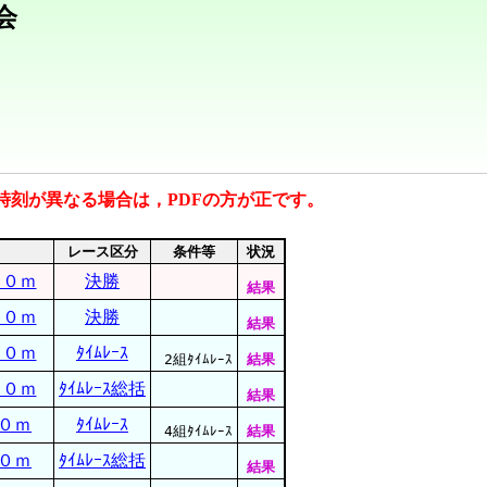
会
と時刻が異なる場合は，PDFの方が正です。
目
レース区分
条件等
状況
００ｍ
決勝
結果
００ｍ
決勝
結果
００ｍ
ﾀｲﾑﾚｰｽ
2組ﾀｲﾑﾚｰｽ
結果
００ｍ
ﾀｲﾑﾚｰｽ総括
結果
０ｍ
ﾀｲﾑﾚｰｽ
4組ﾀｲﾑﾚｰｽ
結果
０ｍ
ﾀｲﾑﾚｰｽ総括
結果