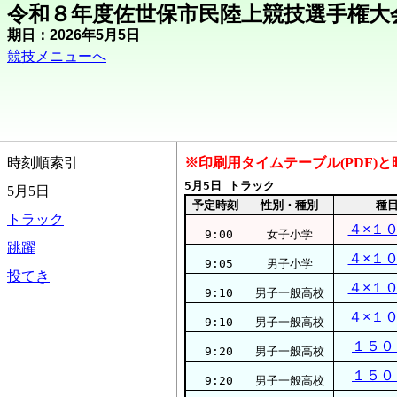
令和８年度佐世保市民陸上競技選手権大
期日：2026年5月5日
競技メニューへ
時刻順索引
※印刷用タイムテーブル(PDF)
5月5日 トラック
5月5日
予定時刻
性別・種別
種
トラック
４×１
9:00
女子小学
跳躍
４×１
9:05
男子小学
投てき
４×１
9:10
男子一般高校
４×１
9:10
男子一般高校
１５０
9:20
男子一般高校
１５０
9:20
男子一般高校